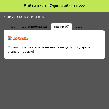
Войти в чат «Одесский чат» >>>
Значки
м а л и н к а
инфо
фотографии (2)
значки (0)
ещё
Подарить
Этому пользователю еще никто не дарил подарков,
станьте первым!