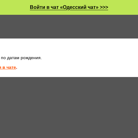
Войти в чат «Одесский чат» >>>
 по датам рождения.
 в чате
.